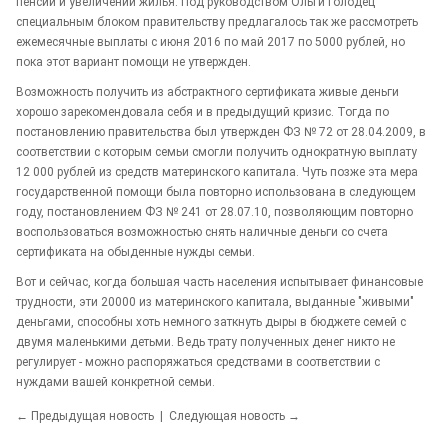
пенсии и увеличении жилья. Под руководством Ольги Голодец
специальным блоком правительству предлагалось так же рассмотреть
ежемесячные выплаты с июня 2016 по май 2017 по 5000 рублей, но
пока этот вариант помощи не утвержден.
Возможность получить из абстрактного сертификата живые деньги
хорошо зарекомендовала себя и в предыдущий кризис. Тогда по
постановлению правительства был утвержден ФЗ № 72 от 28.04.2009, в
соответствии с которым семьи смогли получить однократную выплату
12 000 рублей из средств материнского капитала. Чуть позже эта мера
государственной помощи была повторно использована в следующем
году, постановлением ФЗ № 241 от 28.07.10, позволяющим повторно
воспользоваться возможностью снять наличные деньги со счета
сертификата на обыденные нужды семьи.
Вот и сейчас, когда большая часть населения испытывает финансовые
трудности, эти 20000 из материнского капитала, выданные "живыми"
деньгами, способны хоть немного заткнуть дыры в бюджете семей с
двумя маленькими детьми. Ведь трату полученных денег никто не
регулирует - можно распоряжаться средствами в соответствии с
нуждами вашей конкретной семьи.
← Предыдущая новость
|
Следующая новость →