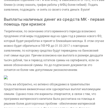
ближе (к слову сказать, график работы у МФЦ более гибкий). Подать
заявление, подождать - и снять со своего счета деньги. Вуаля!
Выплаты наличных денег из средств МК - первая
помощь при кризисе
Теоретически, по окончанию этого временного периода возможно
продление этой меры поддержки еще на один год в рамках нового ФЗ,
который будет разработан и принят в ближайшие месяцы. В этом случае
можно будет обратиться в ПФ РФ до 31.03.2017 с повторным
заявлением, по которому средства будут переведены на банковский
счет семьи еще раз. Причем возможна как выплата в размере двадцати
тысяч рублей, так и перевод остатков суммы на сертификате, если он
менее обозначенной суммы. Но до подписания документов это
остается не более чем допустимым умозаключением.
Столь же абстрактно, но активно обсуждаемо в правительстве
предоставление ежемесячных или однократных выплат малоимущим
семьям. Однако пока эти варианты отвергаются, в связи с тем, что
программа материнского капитала была рассчитана на помощь в
решении более долгосрочных проблем - обеспечении материнской